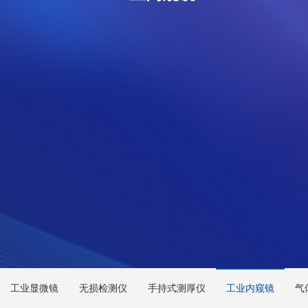
工业显微镜
无损检测仪
手持式测厚仪
工业内窥镜
气