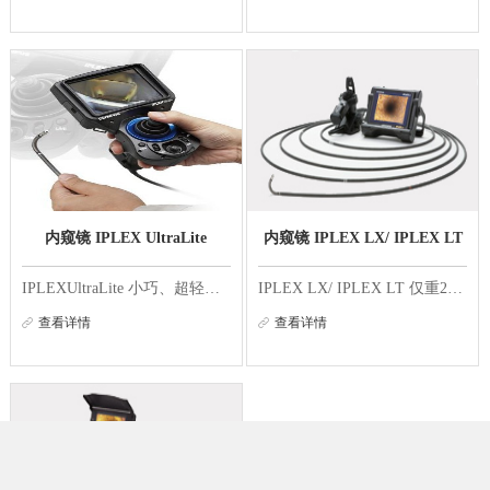
内窥镜 IPLEX UltraLite
内窥镜 IPLEX LX/ IPLEX LT
IPLEXUltraLite 小巧、超轻的视频内窥镜 -- 极大地改善了您的现场检测 IPLEXUltraLite 视频内窥镜的机身坚固耐用、插入管抗振防压且拥有可更换的末端适配器，是进行手持式工业内窥检测的理想选择。 卓越的灵活性 IPLEXUltraLite 视频内窥镜独特的工程学设计...
IPLEX LX/ IPLEX LT 仅重2.7kg的工业视频内窥镜IPLEX LX/LT将轻便手提式和坚固可靠性完美结合的同时，在简便的操作和优异的性能之间也实现了最佳平衡 轻巧便携 IPLEX LX和LT装备了替换式锂电池，可随时随地进行检测。即使检测人员在狭窄的空间或是在飞机库内...
查看详情
查看详情