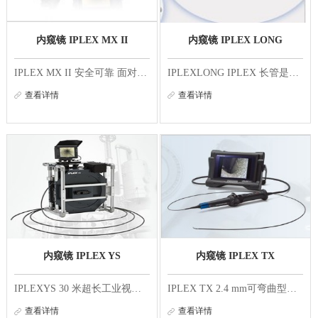
内窥镜 IPLEX MX II
内窥镜 IPLEX LONG
IPLEX MX II 安全可靠 面对恶劣环境？IPLEX MX II的设计使用户可随时进行检测 经验丰富加质量监控 IPLEX MX II的核心价值是基于奥林巴斯数十年的内窥镜制作经验和严格的质量监控。IPLEX MX II不仅克服了在恶劣环境下的使用限制，而且即使在可能发生碰撞情况...
IPLEXLONG IPLEX 长管是用于长距离检测的工业视频内窥镜的理想典范，可运用在热交换器，锅炉管和冷凝器，针对长达 30 米的深度，精确的视觉检测变得更加容易 多种超长插入管，最长可达 20m 。 奥林巴斯提供多种超长插入管供您选择。相信总有一款适合您 ! 插...
查看详情
查看详情
内窥镜 IPLEX YS
内窥镜 IPLEX TX
IPLEXYS 30 米超长工业视频内窥镜配备了创新的激光照明和高清技术，可实现前所未有的图像质量，具有可操作性 卓越的操作性能 气体弯曲控制实现了在任意长度都有无与伦比的灵活性 多功能的 IPLEXYS 采用创新型气体弯曲控制技术，让用户可以利用紧凑的手持式控...
IPLEX TX 2.4 mm可弯曲型插入管，适用于在狭小的空间内进行检查 IPLEX TX视频内窥镜可以在由于开口狭小而难以进入的各种部件的内部进行检查。 IPLEX TX不但拥有高画质影像，而且坚固耐用，非常适合对铸件、模具和其他内部空 间狭小的部件进行常规检查。 世界...
查看详情
查看详情